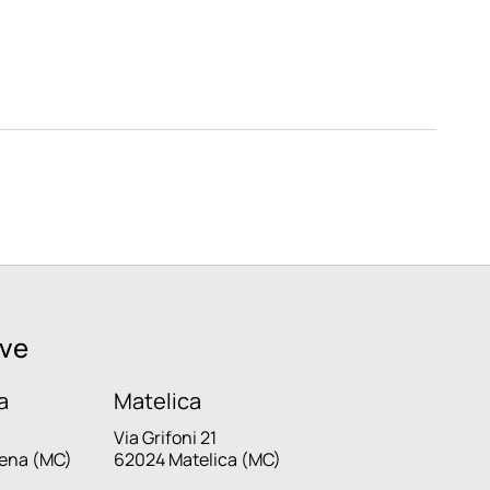
ive
a
Matelica
Via Grifoni 21
cena (MC)
62024 Matelica (MC)