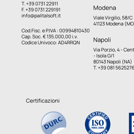
T. +39 0731 22911
Modena
F. +39 0731 229191
info@palitalsoft.it
Viale Virgilio, 58/C
41123 Modena (MO
Cod.Fisc. e P.IVA : 00994810430
Cap. Soc. € 135.000,00 i.v.
Napoli
Codice Univoco: AD4RRQN
Via Porzio, 4 - Cen
- Isola G/1
80143 Napoli (NA)
T. +39 081 562527
Certificazioni