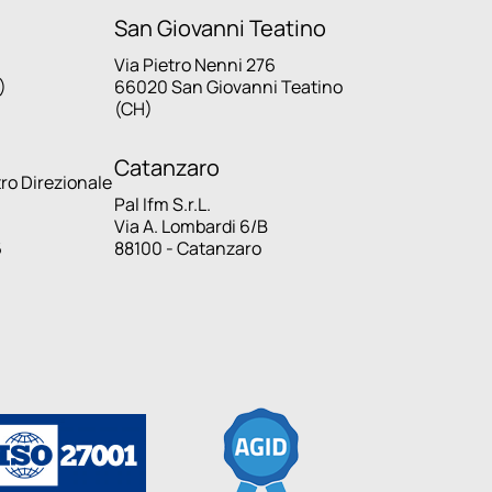
San Giovanni Teatino
Via Pietro Nenni 276
)
66020 San Giovanni Teatino
(CH)
Catanzaro
tro Direzionale
Pal Ifm S.r.L.
Via A. Lombardi 6/B
6
88100 - Catanzaro