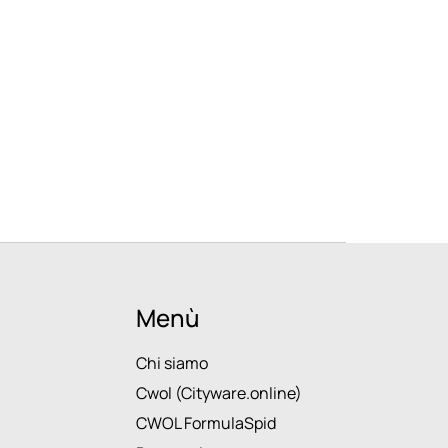
Menù
Chi siamo
Cwol (Cityware.online)
CWOL FormulaSpid