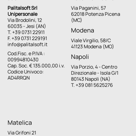
Palitalsoft Srl
Via Paganini, 57
Unipersonale
62018 Potenza Picena
Via Brodolini, 12
(MC)
60035 - Jesi (AN)
Modena
T. +39 0731 22911
F. +39 0731 229191
Viale Virgilio, 58/C
info@palitalsoft.it
41123 Modena (MO)
Cod.Fisc. e P.IVA :
Napoli
00994810430
Cap. Soc. € 135.000,00 i.v.
Via Porzio, 4 - Centro
Codice Univoco:
Direzionale - Isola G/1
AD4RRQN
80143 Napoli (NA)
T. +39 081 5625276
Matelica
Via Grifoni 21