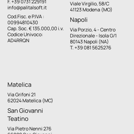
F. +39 0731 229191
Viale Virgilio, 58/C
info@palitalsoft.it
41123 Modena (MO)
Cod.Fisc. e P.IVA :
Napoli
00994810430
Cap. Soc. € 135.000,00 i.v.
Via Porzio, 4 - Centro
Codice Univoco:
Direzionale - Isola G/1
AD4RRQN
80143 Napoli (NA)
T. +39 081 5625276
Matelica
Via Grifoni 21
62024 Matelica (MC)
San Giovanni
Teatino
Via Pietro Nenni 276